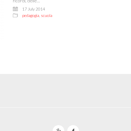
ricordi, delle…
17 July 2014
pedagogia
,
scuola